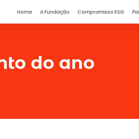
Home
A Fundação
Compromisso ESG
Pa
nto do ano