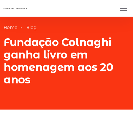
Home
Blog
Fundação Colnaghi
ganha livro em
homenagem aos 20
anos