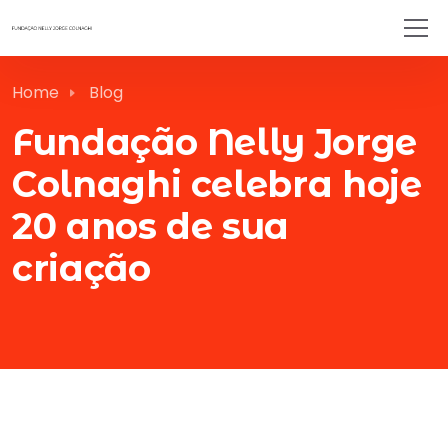
Home
Blog
Fundação Nelly Jorge
Colnaghi celebra hoje
20 anos de sua
criação