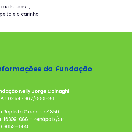
 muito amor ,
eito e o carinho.
nformações da Fundação
ndação Nelly Jorge Colnaghi
PJ: 03.547.967/0001-86
a Baptista Grecco, nº 850
P 16309-088 – Penápolis/SP
8) 3653-6445