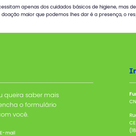
cessitam apenas dos cuidados básicos de higiene, mas de
A doação maior que podemos lhes dar é a presença, o resp
I
Fu
u queira saber mais
CN
eencha o formulário
com você.
Ru
CE
(1
E-mail