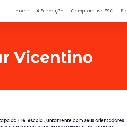
Home
A Fundação
Compromisso ESG
Pa
ar Vicentino
etapa da Pré-escola , juntamente com seus orientadores ,